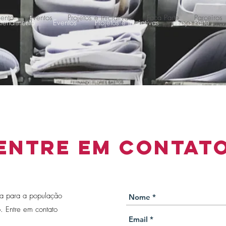
ento
Eventos
Projetos e Iniciativas
Faça Parte
Parceiros
tendimento
Eventos
Projetos e Iniciativas
Faça Parte
ENTRE EM CONTAT
ita para a população
. Entre em contato