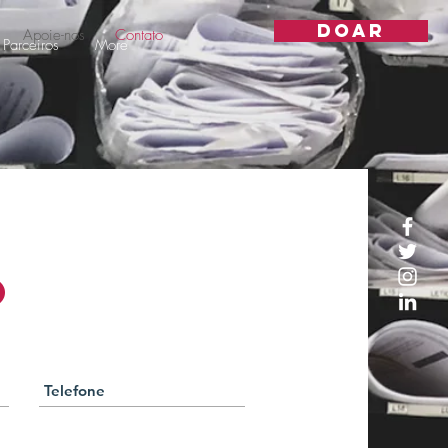
DOAR
Apoie-nos
Contato
Parceiros
More
O