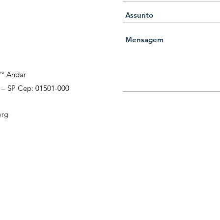
7º Andar
o – SP Cep: 01501-000
org