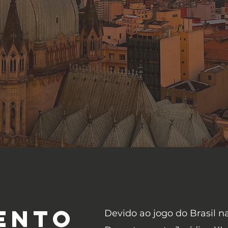
XI DE
Há mais de 100 anos prestando assistê
população
hipos
ENTO
Devido ao jogo do Brasil 