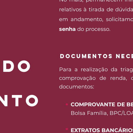
relativos à tirada de dúvid
em andamento, solicitamo
senha
do processo.
DOCUMENTOS NEC
ado
Para a realização da tria
comprovação de renda, 
documentos:
NTO
​
●
COMPROVANTE DE BE
Bolsa Família, BPC/LO
​
●
EXTRATOS BANCÁRIOS