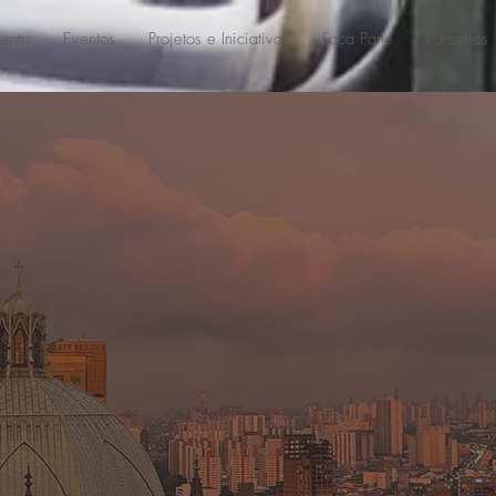
ento
Eventos
Projetos e Iniciativas
Faça Parte
Parceiros
RTAMENTO JU