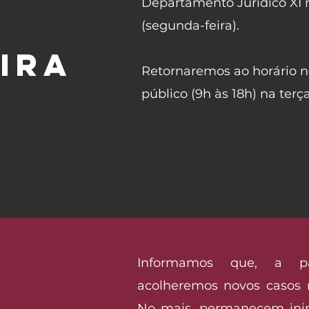
Departamento Jurídico XI n
(segunda-feira).
IRA
Retornaremos ao horário 
público (9h às 18h) na terça
Informamos que, a part
acolheremos novos casos 
No mais, permanecem inin